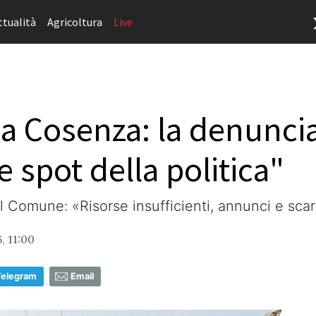
ttualità
Agricoltura
Live
a Cosenza: la denunci
 spot della politica"
l Comune: «Risorse insufficienti, annunci e scaric
, 11:00
Telegram
Email