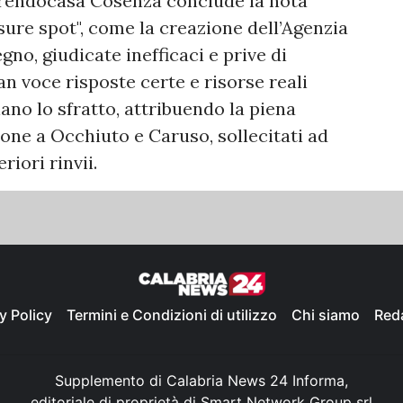
Prendocasa Cosenza conclude la nota
sure spot", come la creazione dell’Agenzia
egno, giudicate inefficaci e prive di
n voce risposte certe e risorse reali
ano lo sfratto, attribuendo la piena
ione a Occhiuto e Caruso, sollecitati ad
riori rinvii.
y Policy
Termini e Condizioni di utilizzo
Chi siamo
Red
Supplemento di Calabria News 24 Informa,
editoriale di proprietà di Smart Network Group srl