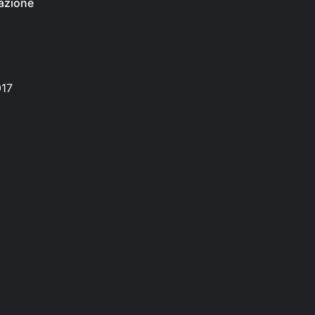
azione
017