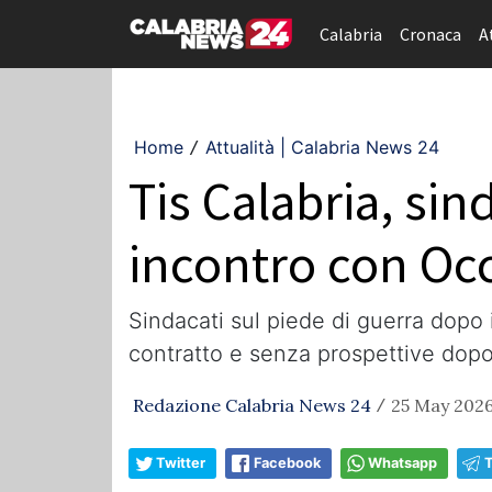
Calabria
Cronaca
A
Home
Attualità | Calabria News 24
/
Tis Calabria, sin
incontro con Oc
Sindacati sul piede di guerra dopo
contratto e senza prospettive dopo a
Redazione Calabria News 24
25 May 2026
/
Twitter
Facebook
Whatsapp