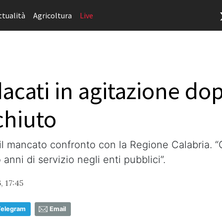
ttualità
Agricoltura
Live
dacati in agitazione do
chiuto
 il mancato confronto con la Regione Calabria. 
nni di servizio negli enti pubblici”.
, 17:45
Telegram
Email