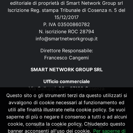
editoriale di proprietà di Smart Network Group srl
Iscrizione Reg. stampa Tribunale di Cosenza n. 5 del
15/12/2017
P. IVA 03500860782
N. iscrizione ROC 28794
info@smartnetworkgroup.it
Direttore Responsabile:
Francesco Cangemi
SMART NETWORK GROUP SRL
Ufficio commerciale
Via Galluppi, 26 – 87100 Cosenza
Questo sito o gli strumenti terzi da questo utilizzati si
P. IVA 03500860782
avvalgono di cookie necessari al funzionamento ed
N. iscrizione ROC 28794
utili alle finalità illustrate nella cookie policy. Se vuoi
info@smartnetworkgroup.it
saperne di più o negare il consenso a tutti o ad alcuni
cookie, consulta la cookie policy. Chiudendo questo
banner acconsenti all'uso dei cookie.
Per saperne di