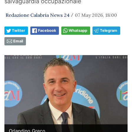
salvaguardia occupazionale
Redazione Calabria News 24
07 May 2026, 18:00
/
Twitter
Facebook
Whatsapp
Telegram
Email
Orlandino Greco