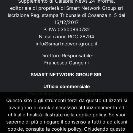
Supplemento di Calabria News 24 Informa,
editoriale di proprietà di Smart Network Group srl
Iscrizione Reg. stampa Tribunale di Cosenza n. 5 del
15/12/2017
P. IVA 03500860782
N. iscrizione ROC 28794
info@smartnetworkgroup.it
Direttore Responsabile:
Francesco Cangemi
SMART NETWORK GROUP SRL
Ufficio commerciale
Via Galluppi, 26 – 87100 Cosenza
Questo sito o gli strumenti terzi da questo utilizzati si
P. IVA 03500860782
avvalgono di cookie necessari al funzionamento ed
N. iscrizione ROC 28794
utili alle finalità illustrate nella cookie policy. Se vuoi
info@smartnetworkgroup.it
saperne di più o negare il consenso a tutti o ad alcuni
cookie, consulta la cookie policy. Chiudendo questo