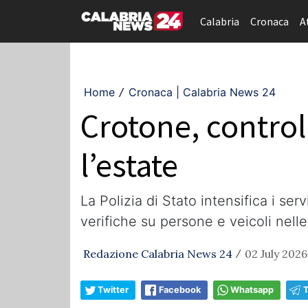
Calabria
Cronaca
A
Home
Cronaca | Calabria News 24
/
Crotone, controlli
l’estate
La Polizia di Stato intensifica i ser
verifiche su persone e veicoli nell
Redazione Calabria News 24
02 July 2026
/
Twitter
Facebook
Whatsapp