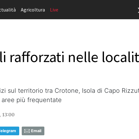
ttualità
Agricoltura
Live
 rafforzati nelle locali
vizi sul territorio tra Crotone, Isola di Capo Rizz
e aree più frequentate
, 13:00
Telegram
Email