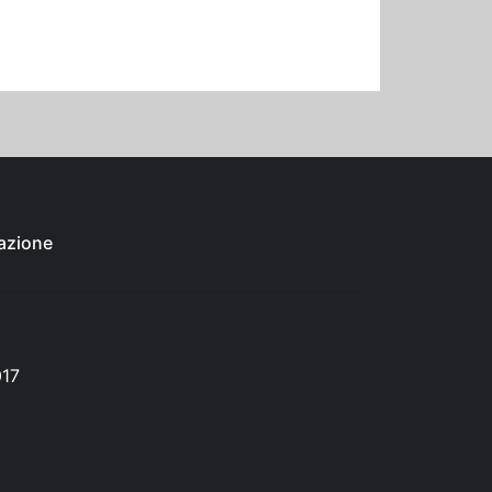
azione
017