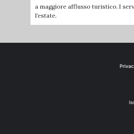
a maggiore afflusso turistico. I se
l’estate.
Privac
Is