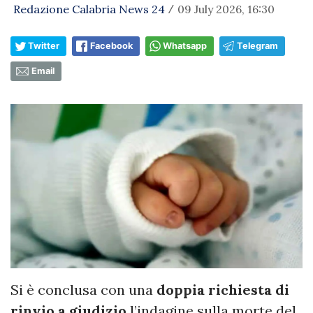
Redazione Calabria News 24
09 July 2026, 16:30
/
Twitter
Facebook
Whatsapp
Telegram
Email
Si è conclusa con una
doppia richiesta di
rinvio a giudizio
l’indagine sulla morte del