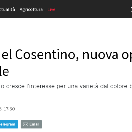
ttualità
Agricoltura
Live
nel Cosentino, nuova o
le
 cresce l’interesse per una varietà dal colore b
, 17:30
Telegram
Email