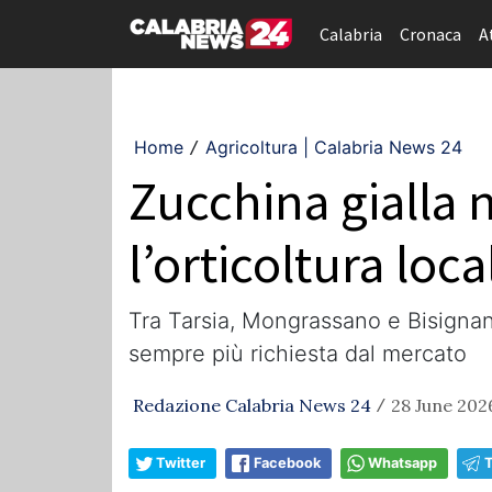
Calabria
Cronaca
A
Home
Agricoltura | Calabria News 24
/
Zucchina gialla 
l’orticoltura loca
Tra Tarsia, Mongrassano e Bisignano
sempre più richiesta dal mercato
Redazione Calabria News 24
28 June 2026
/
Twitter
Facebook
Whatsapp