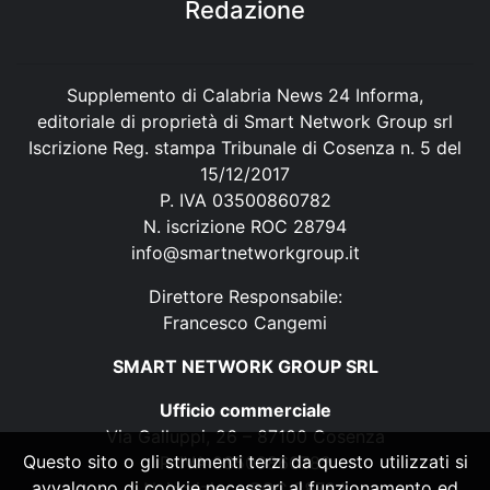
Redazione
Supplemento di Calabria News 24 Informa,
editoriale di proprietà di Smart Network Group srl
Iscrizione Reg. stampa Tribunale di Cosenza n. 5 del
15/12/2017
P. IVA 03500860782
N. iscrizione ROC 28794
info@smartnetworkgroup.it
Direttore Responsabile:
Francesco Cangemi
SMART NETWORK GROUP SRL
Ufficio commerciale
Via Galluppi, 26 – 87100 Cosenza
Questo sito o gli strumenti terzi da questo utilizzati si
P. IVA 03500860782
avvalgono di cookie necessari al funzionamento ed
N. iscrizione ROC 28794