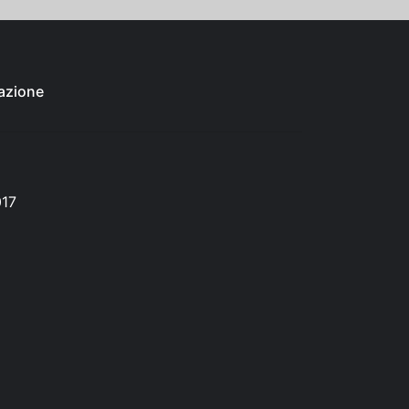
azione
017