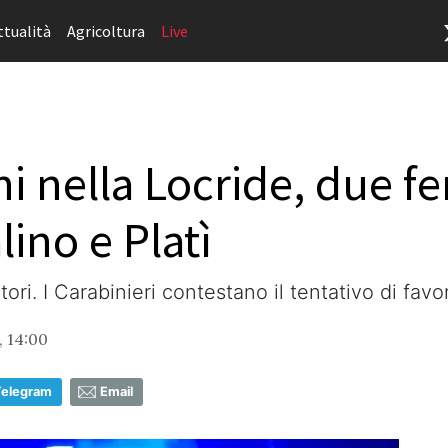
ttualità
Agricoltura
Live
ni nella Locride, due 
ino e Platì
ri. I Carabinieri contestano il tentativo di fav
, 14:00
Telegram
Email