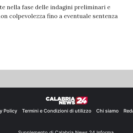
e nella fase delle indagini preliminari e
i non colpevolezza fino a eventuale sentenza
y Policy
Termini e Condizioni di utilizzo
Chi siamo
Red
Supplemento di Calabria News 24 Informa,