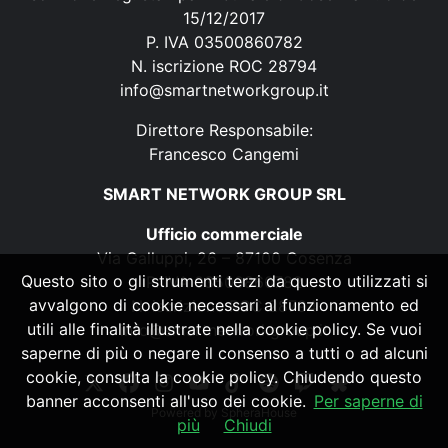
15/12/2017
P. IVA 03500860782
N. iscrizione ROC 28794
info@smartnetworkgroup.it
Direttore Responsabile:
Francesco Cangemi
SMART NETWORK GROUP SRL
Ufficio commerciale
Via Galluppi, 26 – 87100 Cosenza
Questo sito o gli strumenti terzi da questo utilizzati si
P. IVA 03500860782
avvalgono di cookie necessari al funzionamento ed
N. iscrizione ROC 28794
utili alle finalità illustrate nella cookie policy. Se vuoi
info@smartnetworkgroup.it
saperne di più o negare il consenso a tutti o ad alcuni
cookie, consulta la cookie policy. Chiudendo questo
banner acconsenti all'uso dei cookie.
Per saperne di
Powered by
SpheraHouse
più
Chiudi