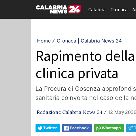
Calabria
Cronaca
A
Home
Cronaca | Calabria News 24
/
Rapimento della p
clinica privata
La Procura di Cosenza approfondisce
sanitaria coinvolta nel caso della n
Redazione Calabria News 24
12 May 2026
/
Twitter
Facebook
Whatsapp