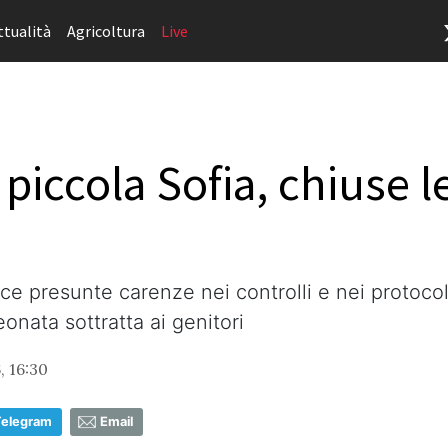
ttualità
Agricoltura
Live
iccola Sofia, chiuse le
 presunte carenze nei controlli e nei protocolli
eonata sottratta ai genitori
, 16:30
Telegram
Email