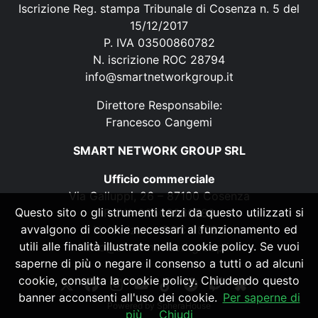
Iscrizione Reg. stampa Tribunale di Cosenza n. 5 del
15/12/2017
P. IVA 03500860782
N. iscrizione ROC 28794
info@smartnetworkgroup.it
Direttore Responsabile:
Francesco Cangemi
SMART NETWORK GROUP SRL
Ufficio commerciale
Via Galluppi, 26 – 87100 Cosenza
Questo sito o gli strumenti terzi da questo utilizzati si
P. IVA 03500860782
avvalgono di cookie necessari al funzionamento ed
N. iscrizione ROC 28794
utili alle finalità illustrate nella cookie policy. Se vuoi
info@smartnetworkgroup.it
saperne di più o negare il consenso a tutti o ad alcuni
cookie, consulta la cookie policy. Chiudendo questo
banner acconsenti all'uso dei cookie.
Per saperne di
Powered by
SpheraHouse
più
Chiudi