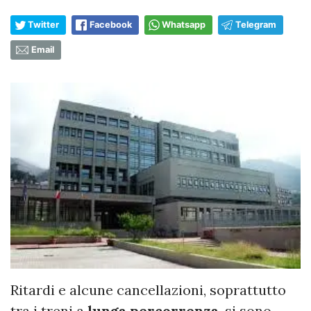
Twitter
Facebook
Whatsapp
Telegram
Email
Ritardi e alcune cancellazioni, soprattutto
tra i treni a
lunga percorrenza
, si sono