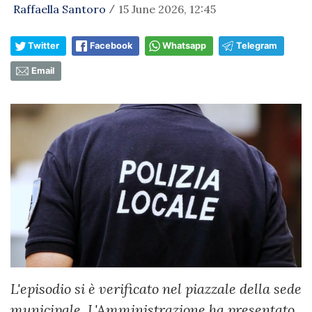
Raffaella Santoro
15 June 2026, 12:45
/
Twitter
Facebook
Whatsapp
Telegram
Email
L'episodio si è verificato nel piazzale della sede
municipale. L'Amministrazione ha presentato