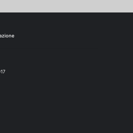
azione
017