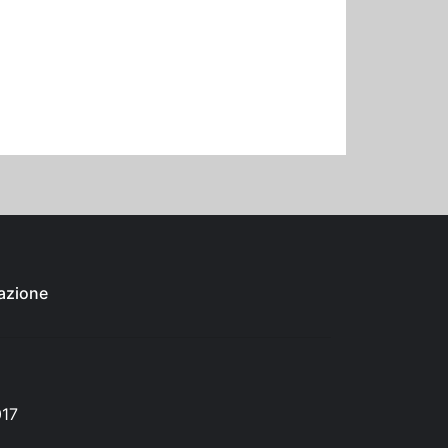
azione
017