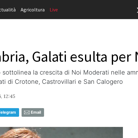
ttualità
Agricoltura
Live
bria, Galati esulta per
o sottolinea la crescita di Noi Moderati nelle amm
ati di Crotone, Castrovillari e San Calogero
, 12:45
Telegram
Email