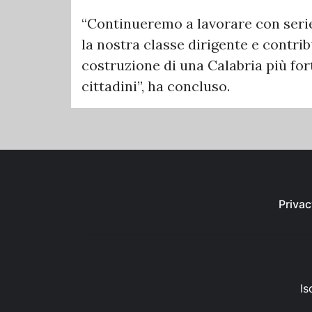
“Continueremo a lavorare con serie
la nostra classe dirigente e contr
costruzione di una Calabria più fort
cittadini”, ha concluso.
Privac
Is