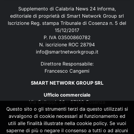
Supplemento di Calabria News 24 Informa,
editoriale di proprietà di Smart Network Group srl
Iscrizione Reg. stampa Tribunale di Cosenza n. 5 del
15/12/2017
P. IVA 03500860782
N. iscrizione ROC 28794
info@smartnetworkgroup.it
Direttore Responsabile:
Francesco Cangemi
SMART NETWORK GROUP SRL
Ufficio commerciale
Via Galluppi, 26 – 87100 Cosenza
Questo sito o gli strumenti terzi da questo utilizzati si
P. IVA 03500860782
avvalgono di cookie necessari al funzionamento ed
N. iscrizione ROC 28794
utili alle finalità illustrate nella cookie policy. Se vuoi
info@smartnetworkgroup.it
saperne di più o negare il consenso a tutti o ad alcuni