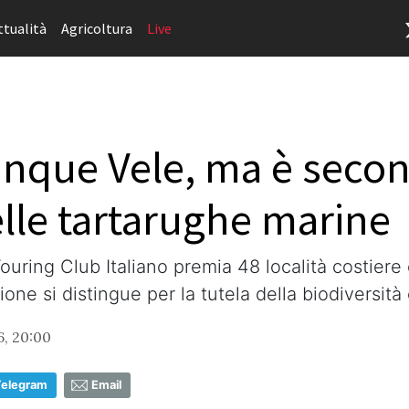
ttualità
Agricoltura
Live
nque Vele, ma è seconda
lle tartarughe marine
uring Club Italiano premia 48 località costiere 
ne si distingue per la tutela della biodiversità 
6, 20:00
Telegram
Email