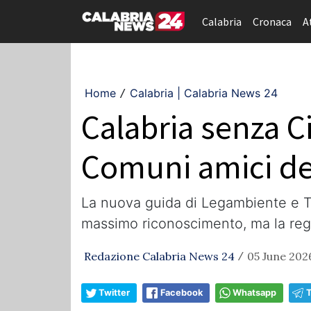
Calabria
Cronaca
A
Home
Calabria | Calabria News 24
/
Calabria senza Ci
Comuni amici de
La nuova guida di Legambiente e To
massimo riconoscimento, ma la regio
Redazione Calabria News 24
05 June 202
/
Twitter
Facebook
Whatsapp