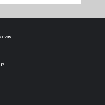
azione
017