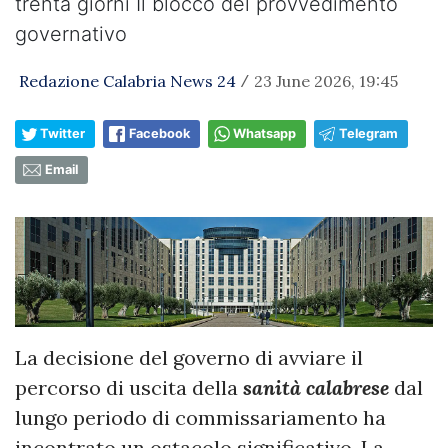
trenta giorni ​Il blocco del provvedimento
governativo
Redazione Calabria News 24
23 June 2026, 19:45
/
Twitter
Facebook
Whatsapp
Telegram
Email
​La decisione del governo di avviare il
percorso di uscita della
sanità calabrese
dal
lungo periodo di commissariamento ha
incontrato un ostacolo significativo. La