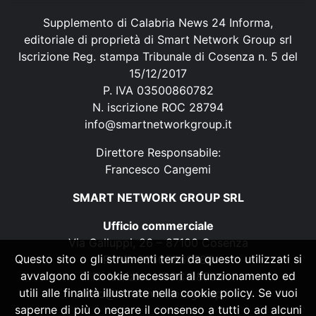
Supplemento di Calabria News 24 Informa,
editoriale di proprietà di Smart Network Group srl
Iscrizione Reg. stampa Tribunale di Cosenza n. 5 del
15/12/2017
P. IVA 03500860782
N. iscrizione ROC 28794
info@smartnetworkgroup.it
Direttore Responsabile:
Francesco Cangemi
SMART NETWORK GROUP SRL
Ufficio commerciale
Via Galluppi, 26 – 87100 Cosenza
Questo sito o gli strumenti terzi da questo utilizzati si
P. IVA 03500860782
avvalgono di cookie necessari al funzionamento ed
N. iscrizione ROC 28794
utili alle finalità illustrate nella cookie policy. Se vuoi
info@smartnetworkgroup.it
saperne di più o negare il consenso a tutti o ad alcuni