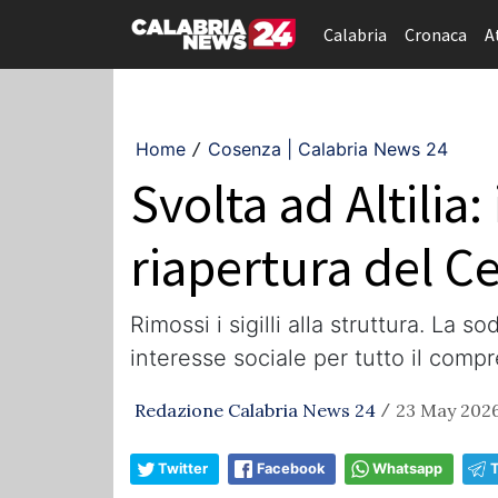
Calabria
Cronaca
A
Home
Cosenza | Calabria News 24
/
​Svolta ad Altilia:
riapertura del 
​Rimossi i sigilli alla struttura. L
interesse sociale per tutto il comp
Redazione Calabria News 24
23 May 2026
/
Twitter
Facebook
Whatsapp