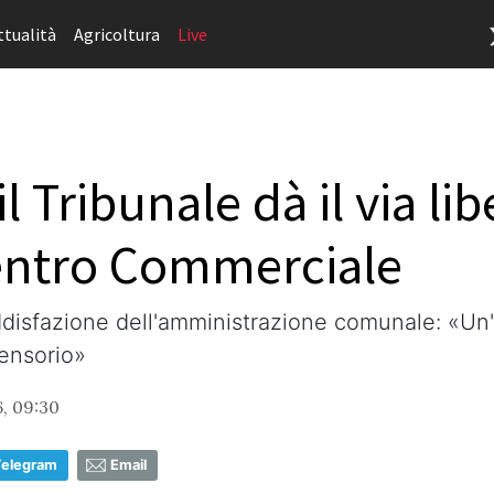
ttualità
Agricoltura
Live
 il Tribunale dà il via lib
Centro Commerciale
a soddisfazione dell'amministrazione comunale: «U
rensorio»
, 09:30
Telegram
Email