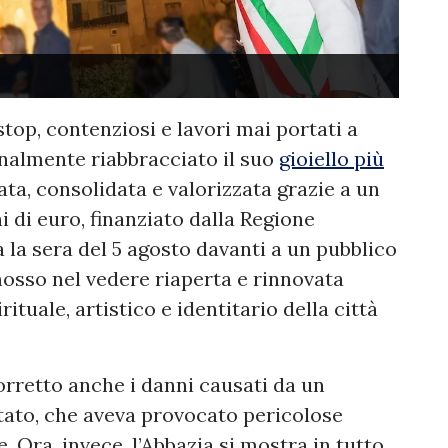
stop, contenziosi e lavori mai portati a
inalmente riabbracciato il suo
gioiello più
ata, consolidata e valorizzata grazie a un
i di euro, finanziato dalla Regione
a la sera del 5 agosto davanti a un pubblico
sso nel vedere riaperta e rinnovata
ituale, artistico e identitario della città
corretto anche i danni causati da un
ato, che aveva provocato pericolose
. Ora, invece, l’Abbazia si mostra in tutto