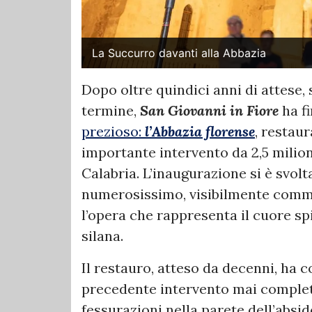
La Succurro davanti alla Abbazia
Dopo oltre quindici anni di attese, 
termine,
San Giovanni in Fiore
ha f
prezioso:
l’Abbazia florense
, restaur
importante intervento da 2,5 milion
Calabria. L’inaugurazione si è svolt
numerosissimo, visibilmente commo
l’opera che rappresenta il cuore spir
silana.
Il restauro, atteso da decenni, ha 
precedente intervento mai complet
fessurazioni nella parete dell’abside