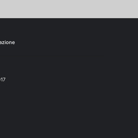
azione
017