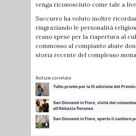
venga riconosciuto come tale a live
Succurro ha voluto inoltre ricorda
ringraziando le personalità religios
erano spese per la riapertura al cul
commosso al compianto abate don V
storia recente del complesso mona
Notizie correlate
Tutto pronto per la III edizione del Premi
San Giovanni in Fiore, visita del comandan
all'Abbazia florense
San Giovanni in Fiore, aperto il cantiere p