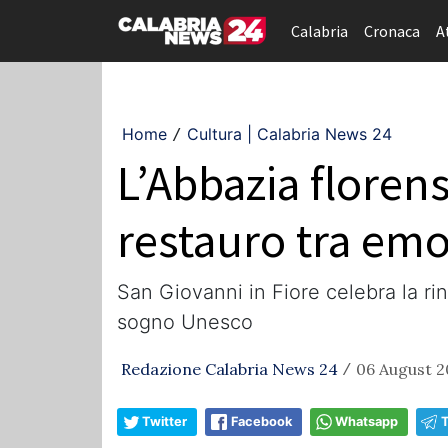
Calabria
Cronaca
A
Home
Cultura | Calabria News 24
/
L’Abbazia floren
restauro tra emo
San Giovanni in Fiore celebra la r
sogno Unesco
Redazione Calabria News 24
06 August 2
/
Twitter
Facebook
Whatsapp