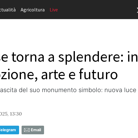
ttualità
Agricoltura
Live
se torna a splendere: i
zione, arte e futuro
inascita del suo monumento simbolo: nuova luce s
025, 13:30
Telegram
Email