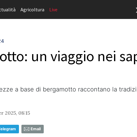
ttualità
Agricoltura
Live
24
otto: un viaggio nei sa
tezze a base di bergamotto raccontano la tradiz
 2025, 08:15
Telegram
Email