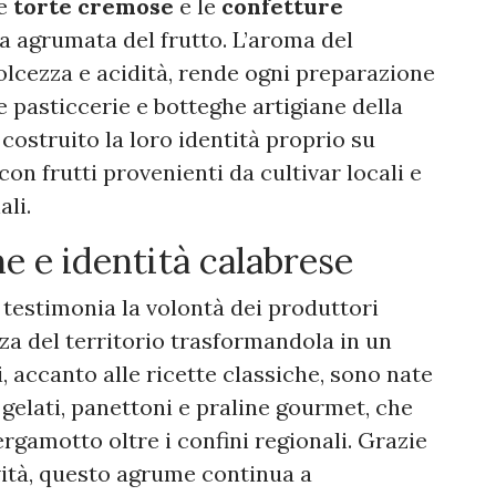
le
torte cremose
e le
confetture
a agrumata del frutto. L’aroma del
olcezza e acidità, rende ogni preparazione
 pasticcerie e botteghe artigiane della
costruito la loro identità proprio su
on frutti provenienti da cultivar locali e
li.
e e identità calabrese
 testimonia la volontà dei produttori
nza del territorio trasformandola in un
i, accanto alle ricette classiche, sono nate
elati, panettoni e praline gourmet, che
rgamotto oltre i confini regionali. Grazie
vità, questo agrume continua a