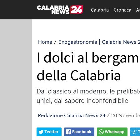
Calabria
Cronaca
A
Home
Enogastronomia | Calabria News 
/
I dolci al bergam
della Calabria
Dal classico al moderno, le preliba
unici, dal sapore inconfondibile
Redazione Calabria News 24
20 November
/
Twitter
Facebook
Whatsapp