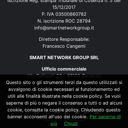
Iscrizione Reg. stampa Tribunale di Cosenza n. 5 del
15/12/2017
P. IVA 03500860782
N. iscrizione ROC 28794
info@smartnetworkgroup.it
Direttore Responsabile:
Francesco Cangemi
SMART NETWORK GROUP SRL
Ufficio commerciale
Via Galluppi, 26 – 87100 Cosenza
Questo sito o gli strumenti terzi da questo utilizzati si
P. IVA 03500860782
avvalgono di cookie necessari al funzionamento ed
N. iscrizione ROC 28794
utili alle finalità illustrate nella cookie policy. Se vuoi
info@smartnetworkgroup.it
saperne di più o negare il consenso a tutti o ad alcuni
cookie, consulta la cookie policy. Chiudendo questo
banner acconsenti all'uso dei cookie.
Per saperne di
Powered by
SpheraHouse
più
Chiudi