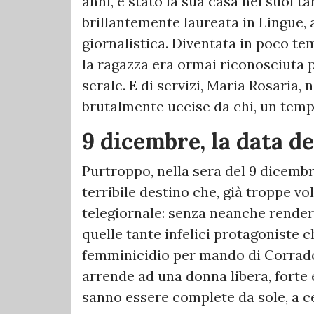
anni, è stato la sua casa nei suoi tant
brillantemente laureata in Lingue, 
giornalistica. Diventata in poco tem
la ragazza era ormai riconosciuta p
serale. E di servizi, Maria Rosaria,
brutalmente uccise da chi, un temp
9 dicembre, la data d
Purtroppo, nella sera del 9 dicembr
terribile destino che, già troppe v
telegiornale: senza neanche render
quelle tante infelici protagoniste c
femminicidio per mando di Corrado 
arrende ad una donna libera, forte 
sanno essere complete da sole, a ce