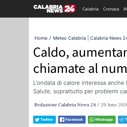
Calabria
Cronaca
A
Home
Meteo Calabria | Calabria News 2
/
Caldo, aumentano 
chiamate al num
L'ondata di calore interessa anche l
Salute, soprattutto per problemi car
Redazione Calabria News 24
29 June 2026
/
Twitter
Facebook
Whatsapp