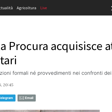
ttualità
Agricoltura
Live
la Procura acquisisce a
tari
ioni formali né provvedimenti nei confronti dei 
, 20:45
Telegram
Email