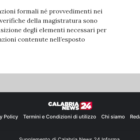
zioni formali né provvedimenti nei
 verifiche della magistratura sono
isizione degli elementi necessari per
azioni contenute nell’esposto
y Policy
Termini e Condizioni di utilizzo
Chi siamo
Red
Supplemento di Calabria News 24 Informa,