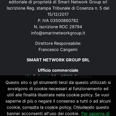
editoriale di proprietà di Smart Network Group srl
Iscrizione Reg. stampa Tribunale di Cosenza n. 5 del
15/12/2017
P. IVA 03500860782
N. iscrizione ROC 28794
info@smartnetworkgroup.it
Direttore Responsabile:
Francesco Cangemi
SMART NETWORK GROUP SRL
Ufficio commerciale
Via Galluppi, 26 – 87100 Cosenza
Questo sito o gli strumenti terzi da questo utilizzati si
P. IVA 03500860782
avvalgono di cookie necessari al funzionamento ed
N. iscrizione ROC 28794
utili alle finalità illustrate nella cookie policy. Se vuoi
info@smartnetworkgroup.it
saperne di più o negare il consenso a tutti o ad alcuni
cookie, consulta la cookie policy. Chiudendo questo
banner acconsenti all'uso dei cookie.
Per saperne di