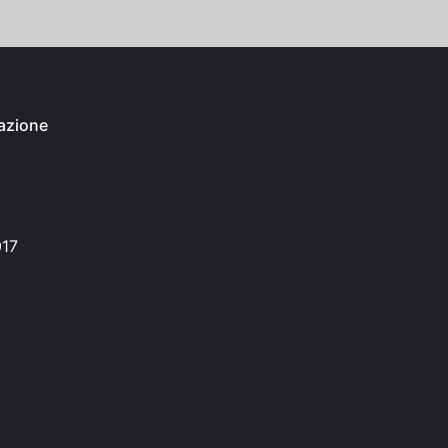
azione
017