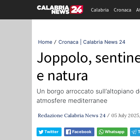
Calabria
Cronaca
A
Home
Cronaca | Calabria News 24
/
Joppolo, sentinel
e natura
Un borgo arroccato sull’altopiano d
atmosfere mediterranee
Redazione Calabria News 24
05 July 2025
/
Twitter
Facebook
Whatsapp