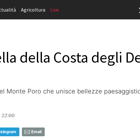
ttualità
Agricoltura
Live
la della Costa degli De
el Monte Poro che unisce bellezze paesaggistich
, 22:00
Telegram
Email