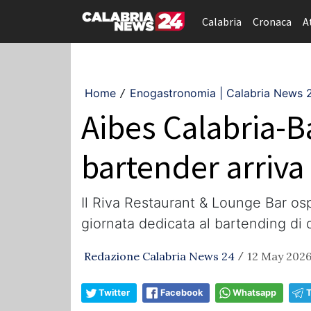
Calabria
Cronaca
A
Home
Enogastronomia | Calabria News 
/
Aibes Calabria-Ba
bartender arriva
Il Riva Restaurant & Lounge Bar ospi
giornata dedicata al bartending di 
Redazione Calabria News 24
12 May 2026
/
Twitter
Facebook
Whatsapp