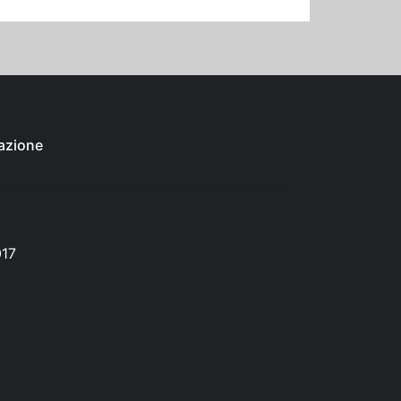
azione
017