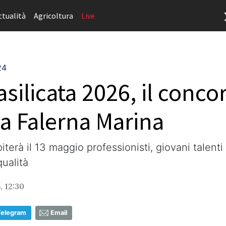
ttualità
Agricoltura
Live
24
silicata 2026, il conco
 a Falerna Marina
terà il 13 maggio professionisti, giovani talent
qualità
, 12:30
Telegram
Email