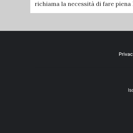
richiama la necessità di fare piena
Privac
Is