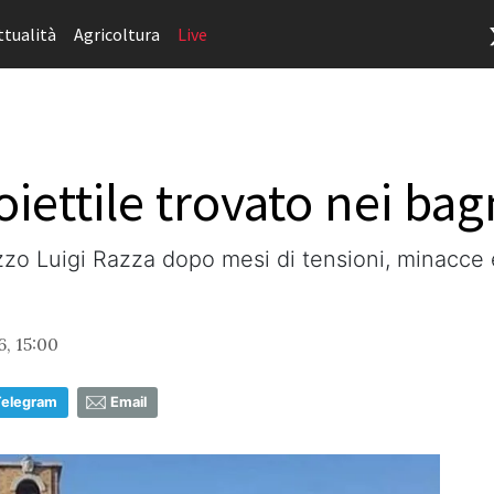
ttualità
Agricoltura
Live
roiettile trovato nei b
zo Luigi Razza dopo mesi di tensioni, minacce e 
, 15:00
Telegram
Email