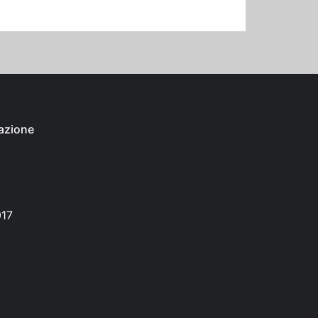
azione
017