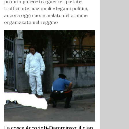
proprio potere tra guerre spietate,
traffici internazionali e legami politici,
ancora oggi cuore malato del crimine
organizzato nel reggino
La cosca Accorinti‑Fiammingo: il clan