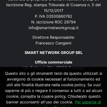
Iscrizione Reg. stampa Tribunale di Cosenza n. 5 del
15/12/2017
P. IVA 03500860782
N. iscrizione ROC 28794
info@smartnetworkgroup.it
Direttore Responsabile:
Francesco Cangemi
SMART NETWORK GROUP SRL
Ufficio commerciale
Via Galluppi, 26 – 87100 Cosenza
Questo sito o gli strumenti terzi da questo utilizzati si
P. IVA 03500860782
avvalgono di cookie necessari al funzionamento ed
N. iscrizione ROC 28794
utili alle finalità illustrate nella cookie policy. Se vuoi
info@smartnetworkgroup.it
saperne di più o negare il consenso a tutti o ad alcuni
cookie, consulta la cookie policy. Chiudendo questo
banner acconsenti all'uso dei cookie.
Per saperne di
Powered by
SpheraHouse