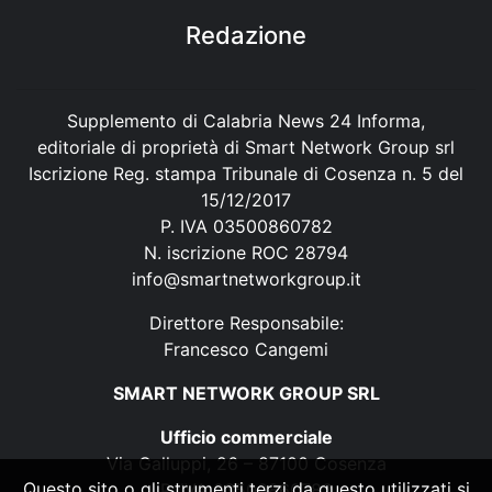
Redazione
Supplemento di Calabria News 24 Informa,
editoriale di proprietà di Smart Network Group srl
Iscrizione Reg. stampa Tribunale di Cosenza n. 5 del
15/12/2017
P. IVA 03500860782
N. iscrizione ROC 28794
info@smartnetworkgroup.it
Direttore Responsabile:
Francesco Cangemi
SMART NETWORK GROUP SRL
Ufficio commerciale
Via Galluppi, 26 – 87100 Cosenza
Questo sito o gli strumenti terzi da questo utilizzati si
P. IVA 03500860782