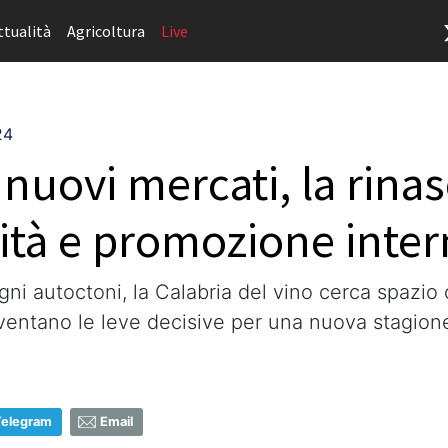
ttualità
Agricoltura
Live
24
nuovi mercati, la rinas
tità e promozione inte
ni autoctoni, la Calabria del vino cerca spazio ol
iventano le leve decisive per una nuova stagion
Telegram
Email