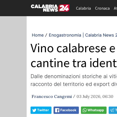
Calabria
Cronaca
A
Home
Enogastronomia | Calabria News 
/
Vino calabrese e 
cantine tra iden
Dalle denominazioni storiche ai vitig
racconto del territorio ed export d
Francesco Cangemi
03 July 2026, 06:30
/
Twitter
Facebook
Whatsapp