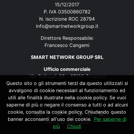
15/12/2017
P. IVA 03500860782
N. iscrizione ROC 28794
info@smartnetworkgroup.it
Direttore Responsabile:
Francesco Cangemi
SMART NETWORK GROUP SRL
Ufficio commerciale
Via Galluppi, 26 – 87100 Cosenza
Questo sito o gli strumenti terzi da questo utilizzati si
P. IVA 03500860782
avvalgono di cookie necessari al funzionamento ed
N. iscrizione ROC 28794
utili alle finalità illustrate nella cookie policy. Se vuoi
info@smartnetworkgroup.it
saperne di più o negare il consenso a tutti o ad alcuni
cookie, consulta la cookie policy. Chiudendo questo
banner acconsenti all'uso dei cookie.
Per saperne di
Powered by
SpheraHouse
più
Chiudi