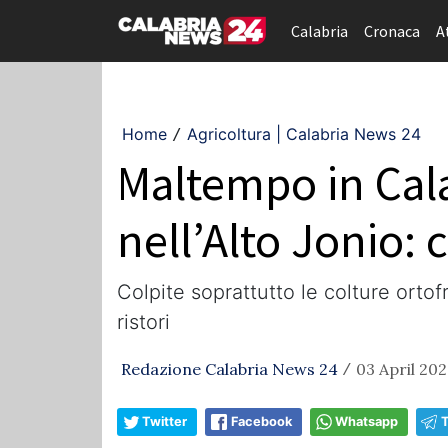
Calabria
Cronaca
A
Home
Agricoltura | Calabria News 24
/
Maltempo in Calab
nell’Alto Jonio: 
Colpite soprattutto le colture ortof
ristori
Redazione Calabria News 24
03 April 202
/
Twitter
Facebook
Whatsapp