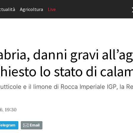
ttualità
Agricoltura
Live
ria, danni gravi all’ag
chiesto lo stato di cala
rutticole e il limone di Rocca Imperiale IGP, la 
6, 19:30
Telegram
Email