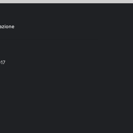
azione
017