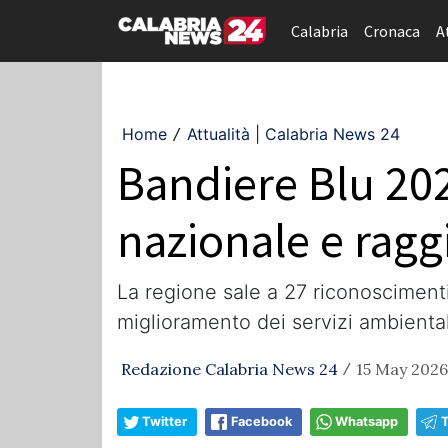
Calabria
Cronaca
A
Home
Attualità | Calabria News 24
/
Bandiere Blu 202
nazionale e ragg
La regione sale a 27 riconoscimenti
miglioramento dei servizi ambiental
Redazione Calabria News 24
15 May 2026
/
Twitter
Facebook
Whatsapp