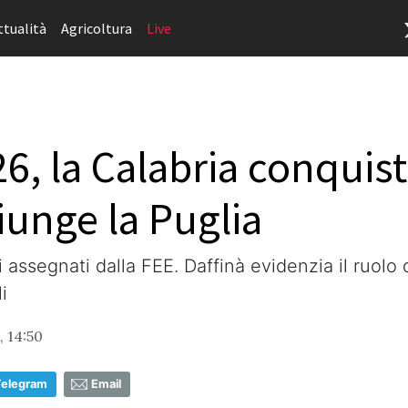
ttualità
Agricoltura
Live
6, la Calabria conquist
iunge la Puglia
 assegnati dalla FEE. Daffinà evidenzia il ruolo
i
, 14:50
Telegram
Email