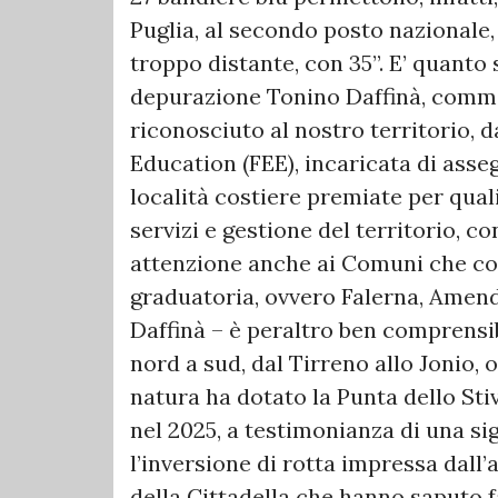
Puglia, al secondo posto nazionale, 
troppo distante, con 35”. E’ quanto
depurazione Tonino Daffinà, comme
riconosciuto al nostro territorio, 
Education (FEE), incaricata di asse
località costiere premiate per quali
servizi e gestione del territorio, 
attenzione anche ai Comuni che cos
graduatoria, ovvero Falerna, Amen
Daffinà – è peraltro ben comprensi
nord a sud, dal Tirreno allo Jonio, 
natura ha dotato la Punta dello Sti
nel 2025, a testimonianza di una sig
l’inversione di rotta impressa dall’
della Cittadella che hanno saputo fa