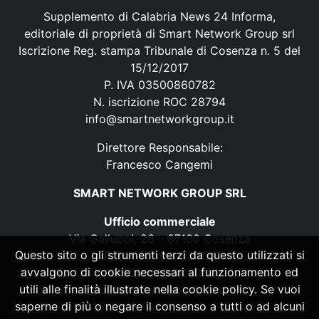
Supplemento di Calabria News 24 Informa,
editoriale di proprietà di Smart Network Group srl
Iscrizione Reg. stampa Tribunale di Cosenza n. 5 del
15/12/2017
P. IVA 03500860782
N. iscrizione ROC 28794
info@smartnetworkgroup.it
Direttore Responsabile:
Francesco Cangemi
SMART NETWORK GROUP SRL
Ufficio commerciale
Via Galluppi, 26 – 87100 Cosenza
Questo sito o gli strumenti terzi da questo utilizzati si
P. IVA 03500860782
avvalgono di cookie necessari al funzionamento ed
N. iscrizione ROC 28794
utili alle finalità illustrate nella cookie policy. Se vuoi
info@smartnetworkgroup.it
saperne di più o negare il consenso a tutti o ad alcuni