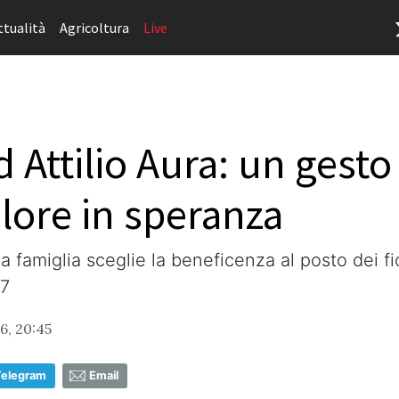
ttualità
Agricoltura
Live
 Attilio Aura: un gesto
olore in speranza
la famiglia sceglie la beneficenza al posto dei f
07
6, 20:45
Telegram
Email