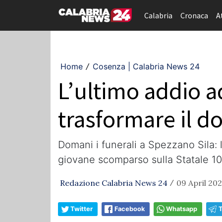
Calabria
Cronaca
A
Home
Cosenza | Calabria News 24
/
L’ultimo addio ad
trasformare il d
​Domani i funerali a Spezzano Sila: 
giovane scomparso sulla Statale 1
Redazione Calabria News 24
09 April 202
/
Twitter
Facebook
Whatsapp