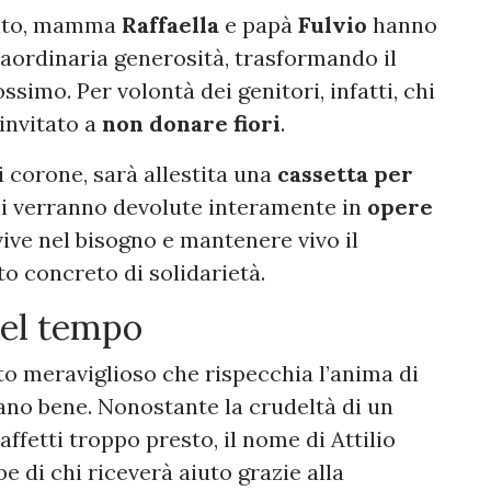
inito, mamma
Raffaella
e papà
Fulvio
hanno
raordinaria generosità, trasformando il
ssimo. Per volontà dei genitori, infatti, chi
invitato a
non donare fiori
.
li corone, sarà allestita una
cassetta per
ni verranno devolute interamente in
opere
vive nel bisogno e mantenere vivo il
to concreto di solidarietà.
nel tempo
sto meraviglioso che rispecchia l’anima di
ano bene. Nonostante la crudeltà di un
affetti troppo presto, il nome di Attilio
 di chi riceverà aiuto grazie alla