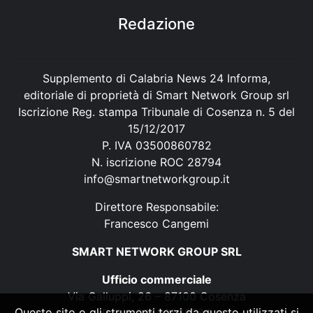
Redazione
Supplemento di Calabria News 24 Informa,
editoriale di proprietà di Smart Network Group srl
Iscrizione Reg. stampa Tribunale di Cosenza n. 5 del
15/12/2017
P. IVA 03500860782
N. iscrizione ROC 28794
info@smartnetworkgroup.it
Direttore Responsabile:
Francesco Cangemi
SMART NETWORK GROUP SRL
Ufficio commerciale
Via Galluppi, 26 – 87100 Cosenza
Questo sito o gli strumenti terzi da questo utilizzati si
P. IVA 03500860782