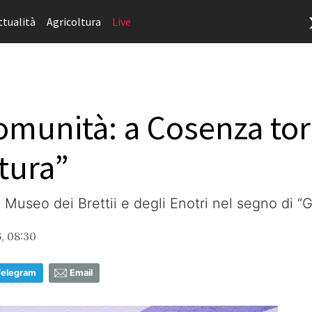
ttualità
Agricoltura
Live
comunità: a Cosenza tor
ttura”
 al Museo dei Brettii e degli Enotri nel segno di “G
, 08:30
Telegram
Email