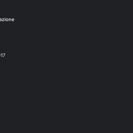
azione
017