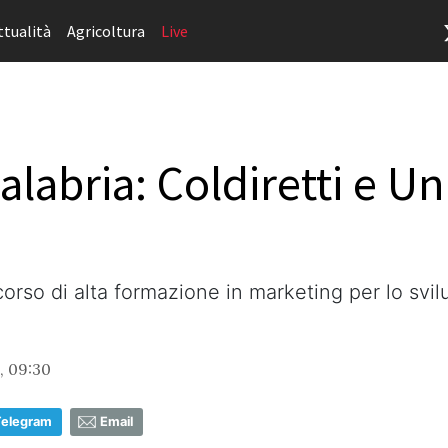
ttualità
Agricoltura
Live
alabria: Coldiretti e U
rso di alta formazione in marketing per lo svil
, 09:30
Telegram
Email