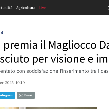
ttualità
Agricoltura
Live
24
" premia il Magliocco Da
ciuto per visione e imp
ntato con soddisfazione l'inserimento tra i casi
r 2025, 10:10
Telegram
Email