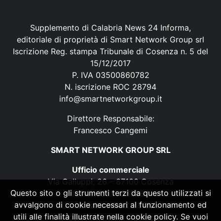
Supplemento di Calabria News 24 Informa,
editoriale di proprietà di Smart Network Group srl
Iscrizione Reg. stampa Tribunale di Cosenza n. 5 del
15/12/2017
P. IVA 03500860782
N. iscrizione ROC 28794
info@smartnetworkgroup.it
Direttore Responsabile:
Francesco Cangemi
SMART NETWORK GROUP SRL
Ufficio commerciale
Via Galluppi, 26 – 87100 Cosenza
Questo sito o gli strumenti terzi da questo utilizzati si
P. IVA 03500860782
avvalgono di cookie necessari al funzionamento ed
N. iscrizione ROC 28794
utili alle finalità illustrate nella cookie policy. Se vuoi
info@smartnetworkgroup.it