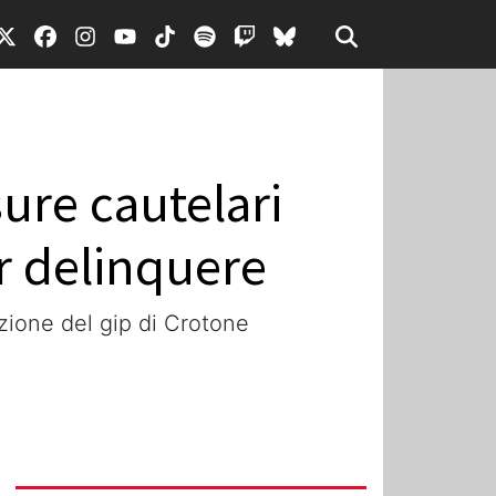
ure cautelari
er delinquere
izione del gip di Crotone