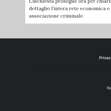
L’inchiesta prosegue ora per chiarir
dettaglio l’intera rete economica e
associazione criminale.
Privac
Is