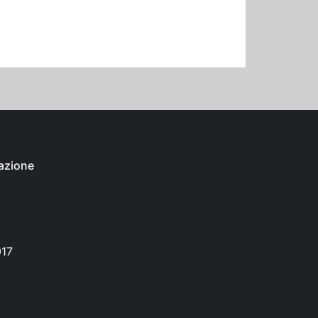
azione
017