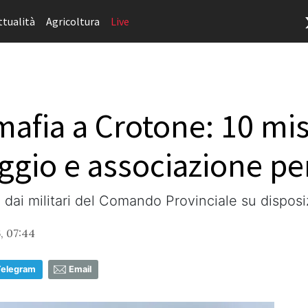
ttualità
Agricoltura
Live
afia a Crotone: 10 mis
laggio e associazione p
ba dai militari del Comando Provinciale su dispos
, 07:44
Telegram
Email