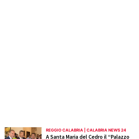
Museo Archeologico Nazionale, famoso per
i Bronzi di Riace. Vengono trattate anche
iniziative locali, come le manifestazioni del
Teatro Cilea e i progetti di riqualificazione
urbana. La sezione mira a tenere i lettori
informati sulle novità e le dinamiche di
Reggio Calabria, promuovendo la
conoscenza e l'apprezzamento del
territorio.
REGGIO CALABRIA | CALABRIA NEWS 24
A Santa Maria del Cedro il “Palazzo