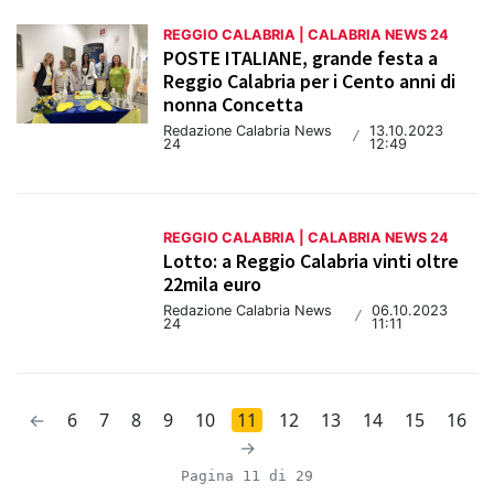
REGGIO CALABRIA | CALABRIA NEWS 24
POSTE ITALIANE, grande festa a
Reggio Calabria per i Cento anni di
nonna Concetta
Redazione Calabria News
13.10.2023
/
24
12:49
REGGIO CALABRIA | CALABRIA NEWS 24
Lotto: a Reggio Calabria vinti oltre
22mila euro
Redazione Calabria News
06.10.2023
/
24
11:11
←
6
7
8
9
10
11
12
13
14
15
16
→
Pagina 11 di 29