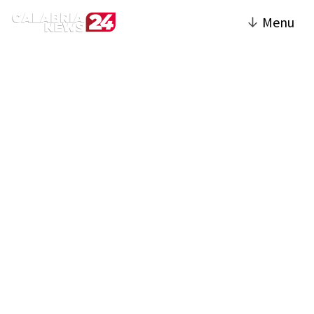
↓
Menu
Reggio Calabria |
Calabria News 24
La sezione Reggio Calabria del sito offre
notizie e approfondimenti su eventi e
sviluppi nella città e nella sua provincia.
Include articoli di cronaca, politica locale,
economia, cultura e sport, con un focus su
avvenimenti significativi come il restauro
del Lungomare Falcomatà e le attività del