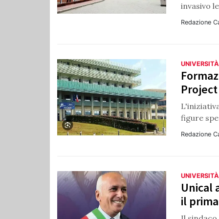
invasivo l
Redazione C
UNIVERSITÀ
Formazi
Projec
L'iniziati
figure spe
Redazione C
UNIVERSITÀ
Unical 
il prim
Il sindaco