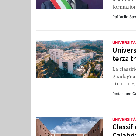
formazione
Raffaella Sa
UNIVERSITÀ
Univers
terza tr
La classif
guadagna t
strutture,
Redazione C
UNIVERSITÀ
Classif
Calabri