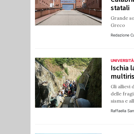
statali
Grande sod
Greco
Redazione C
UNIVERSITÀ
Ischia 
multiri
Gli alliev
delle frag
sisma e al
Raffaella Sa