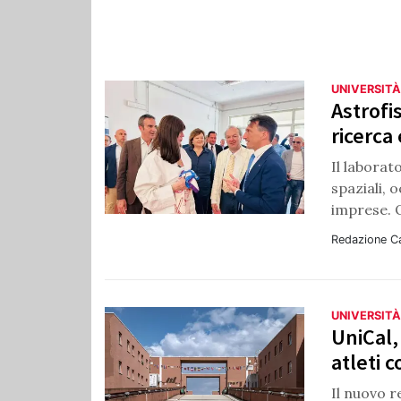
UNIVERSITÀ
Astrofi
ricerca
Il laborat
spaziali, 
imprese. O
Redazione C
UNIVERSITÀ
UniCal,
atleti 
Il nuovo r