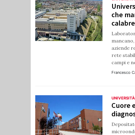
Univers
che man
calabr
Laborator
mancano, 
aziende r
rete stabi
campi e ne
Francesco C
UNIVERSITÀ
Cuore e
diagnos
Depositato
microonde