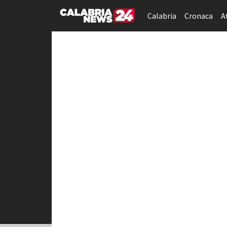
Calabria
Cronaca
A
Università | Calabr
La sezione Università del sito offre
università calabresi, come l'Univers
programmi di studio, opportunità di
eventi accademici, conferenze, e co
attenzione è dedicata alle iniziative
La sezione mira a tenere gli studen
della regione.