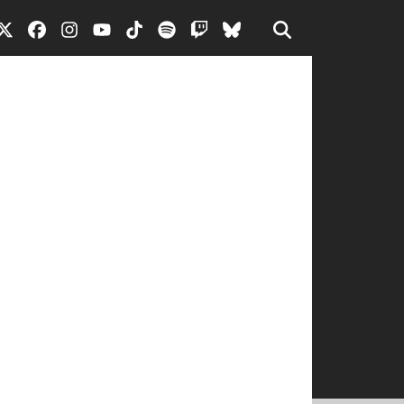
iche e di ricerca delle principali
 di Catanzaro. Include articoli su
ngono presentate informazioni su
on docenti e studenti. Particolare
nelle infrastrutture universitarie.
i nelle dinamiche universitarie