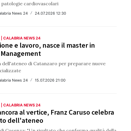
e patologie cardiovascolari
alabria News 24
/
24.07.2026 12:30
 | CALABRIA NEWS 24
one e lavoro, nasce il master in
t Management
va dell'ateneo di Catanzaro per preparare nuove
cializzate
alabria News 24
/
15.07.2026 21:00
 | CALABRIA NEWS 24
ancora al vertice, Franz Caruso celebra
ato dell'ateneo
 di Cosenza: "Un risultato che conferma qualità della