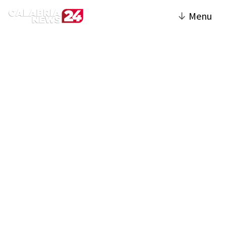
↓
Menu
Politica | Calabria News
24
La sezione Politica del sito offre una
copertura completa sugli sviluppi politici a
livello locale, regionale e nazionale. Include
notizie su elezioni, attività legislative,
decisioni governative e dibattiti
parlamentari. Vengono analizzate le
politiche pubbliche e le loro implicazioni per