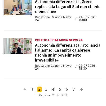
Autonomia differenziata, Greco
replica alla Lega: «Il Sud non chiede
elemosine»
Redazione Calabria News
24.07.2026
/
24
15:00
POLITICA | CALABRIA NEWS 24
Autonomia differenziata, Irto lancia
l’allarme: «La sanità calabrese
rischia un impoverimento
irreversibile»
Redazione Calabria News
23.07.2026
/
24
18:30
←
1
2
3
4
5
6
7
→
Pagina 2 di 257