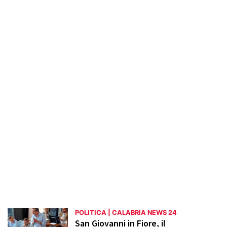
la Calabria, con un focus su temi come
sviluppo economico, sanità, istruzione e
infrastrutture. Interviste con politici,
reportage su consigli comunali e
aggiornamenti sulle iniziative dei partiti
arricchiscono la sezione. L'obiettivo è
informare i lettori in modo accurato e
tempestivo, promuovendo una maggiore
partecipazione e consapevolezza civica.
POLITICA | CALABRIA NEWS 24
San Giovanni in Fiore, il